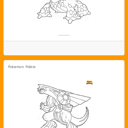
Pokemon Palkia