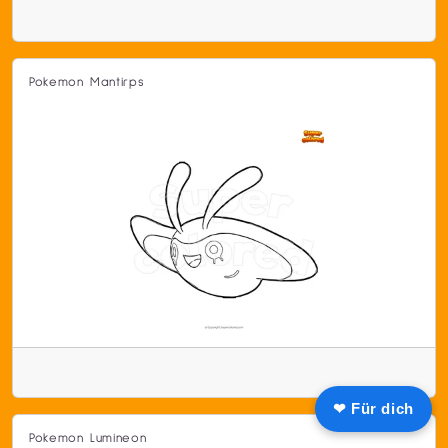
Pokemon Mantirps
❤ Für dich
Pokemon Lumineon