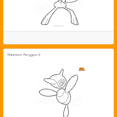
Pokemon Porygon-Z