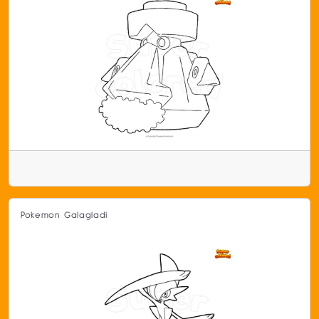
Pokemon Galagladi