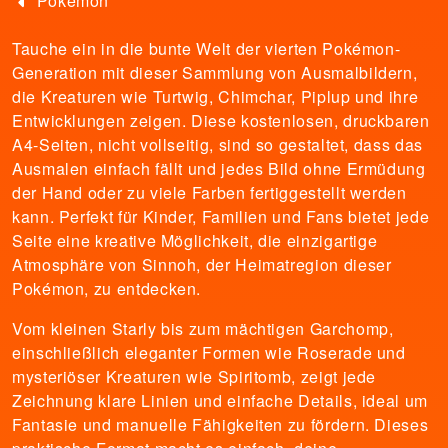
Pokemon
Tauche ein in die bunte Welt der vierten Pokémon-
Generation mit dieser Sammlung von Ausmalbildern,
die Kreaturen wie Turtwig, Chimchar, Piplup und ihre
Entwicklungen zeigen. Diese kostenlosen, druckbaren
A4-Seiten, nicht vollseitig, sind so gestaltet, dass das
Ausmalen einfach fällt und jedes Bild ohne Ermüdung
der Hand oder zu viele Farben fertiggestellt werden
kann. Perfekt für Kinder, Familien und Fans bietet jede
Seite eine kreative Möglichkeit, die einzigartige
Atmosphäre von Sinnoh, der Heimatregion dieser
Pokémon, zu entdecken.
Vom kleinen Starly bis zum mächtigen Garchomp,
einschließlich eleganter Formen wie Roserade und
mysteriöser Kreaturen wie Spiritomb, zeigt jede
Zeichnung klare Linien und einfache Details, ideal um
Fantasie und manuelle Fähigkeiten zu fördern. Dieses