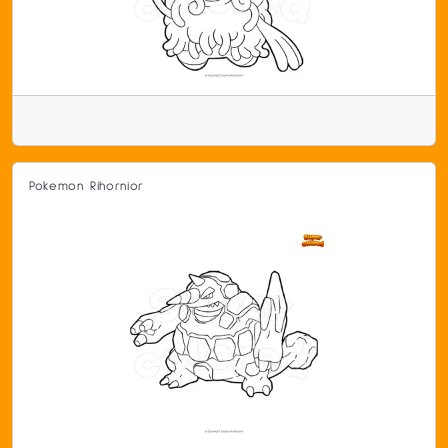
Pokemon Rihornior