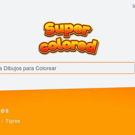
I
res
Tigres