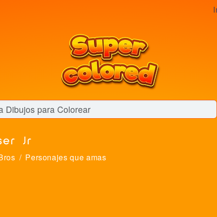
I
ser Jr
Bros
Personajes que amas