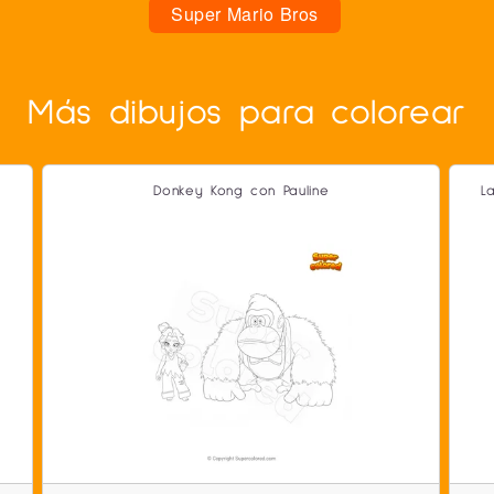
Super Mario Bros
Más dibujos para colorear
Donkey Kong con Pauline
L