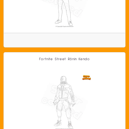
Fortnite Street Rōnin Kendo