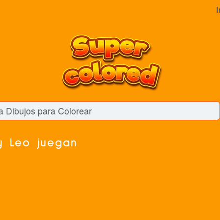
I
y Leo juegan