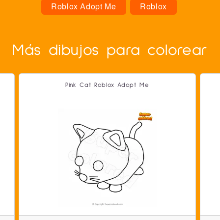
Roblox Adopt Me
Roblox
Más dibujos para colorear
Pink Cat Roblox Adopt Me