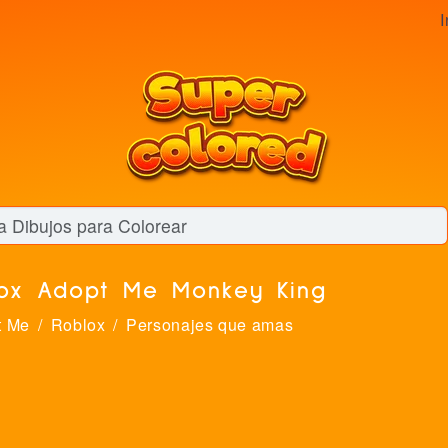
I
lox Adopt Me Monkey King
t Me
Roblox
Personajes que amas