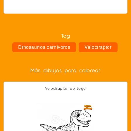
Tag
Dinosaurios carnívoros
Velociraptor
Más dibujos para colorear
Velociraptor de Lego