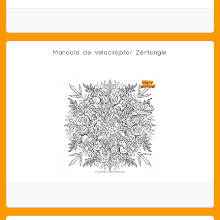
Mandala de velociraptor Zentangle