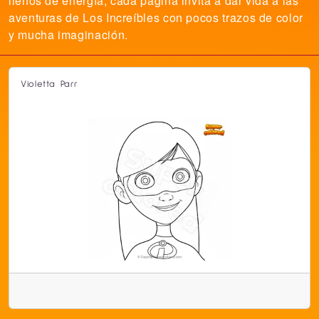
llenos de energía, cada página invita a dar vida a las
aventuras de Los Increíbles con pocos trazos de color
y mucha imaginación.
Violetta Parr