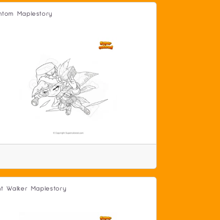
ntom Maplestory
ht Walker Maplestory