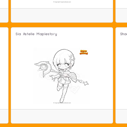
Sia Astelle Maplestory
Sha