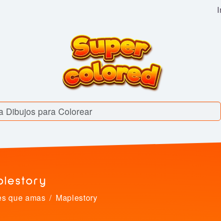
I
plestory
es que amas
Maplestory