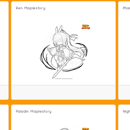
Ren Maplestory
Pha
Paladin Maplestory
Nig