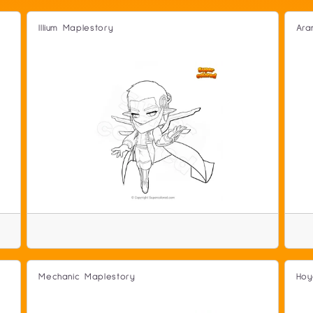
Illium Maplestory
Ara
Mechanic Maplestory
Hoy