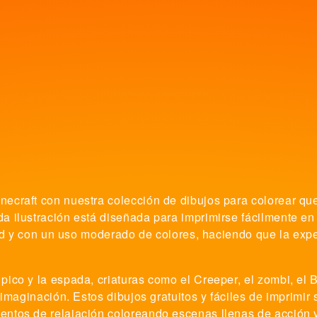
ecraft con nuestra colección de dibujos para colorear qu
a ilustración está diseñada para imprimirse fácilmente e
tad y con un uso moderado de colores, haciendo que la expe
ico y la espada, criaturas como el Creeper, el zombi, el B
 imaginación. Estos dibujos gratuitos y fáciles de imprimi
ntos de relajación coloreando escenas llenas de acción y