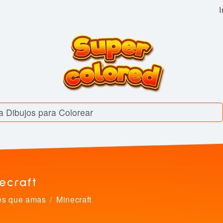
I
ecraft
es que amas
Minecraft