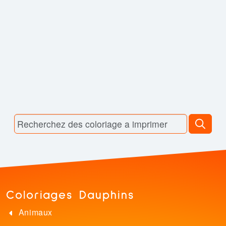
Coloriages Dauphins
Animaux