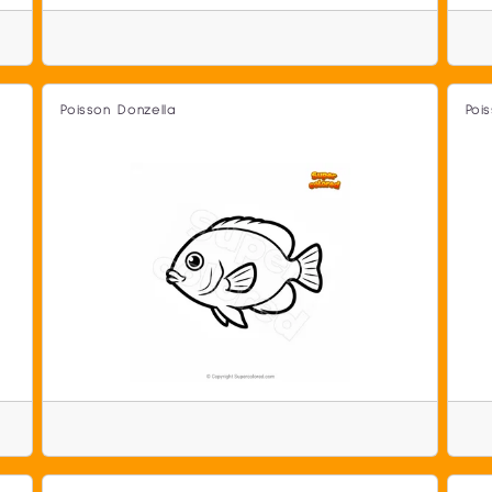
Poisson Donzella
Poi