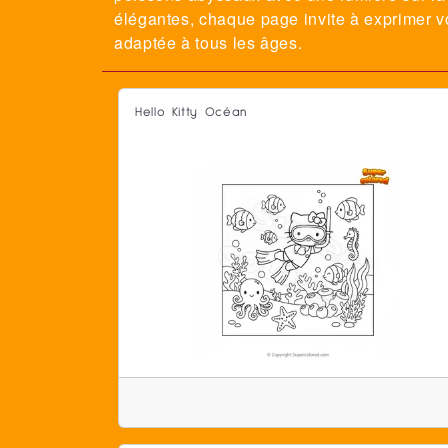
élégantes, chaque page invite à exprimer vo
adaptée à tous les âges.
Hello Kitty Océan