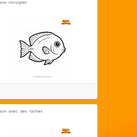
sson chirurgien
sson avec des taches