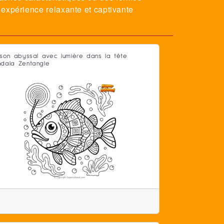
 expérience relaxante et captivante
sson abyssal avec lumière dans la tête
dala Zentangle