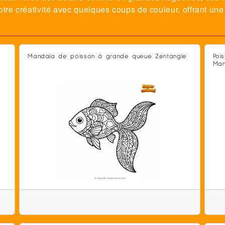
tre créativité avec quelques coups de couleur, offrant une
Mandala de poisson à grande queue Zentangle
Poi
Man