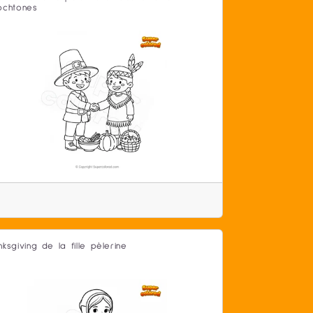
ochtones
nksgiving de la fille pèlerine