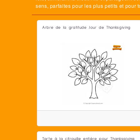
sens, parfaites pour les plus petits et pour 
Arbre de la gratitude Jour de Thanksgiving
Tarte à la citrouille entière pour Thanksgiving