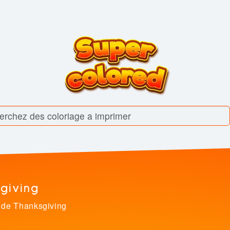
giving
 de Thanksgiving