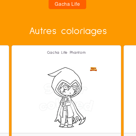
Gacha Life
Autres coloriages
Gacha Life Phantom