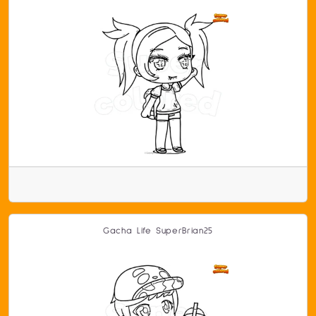
Gacha Life SuperBrian25