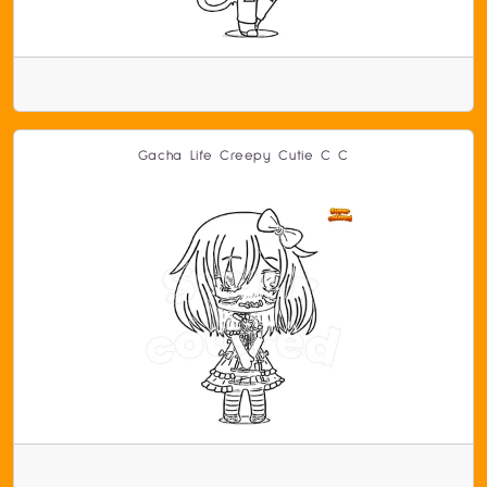
Gacha Life Creepy Cutie C C