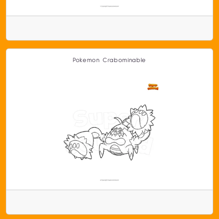
Pokemon Crabominable