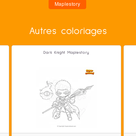
Maplestory
Autres coloriages
Dark Knight Maplestory