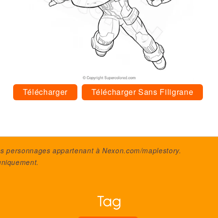
Télécharger
Télécharger Sans Filigrane
des personnages appartenant à
Nexon.com/maplestory
.
uniquement.
Tag