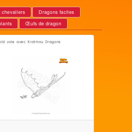
 chevaliers
Dragons faciles
lants
Œufs de dragon
old vole avec Krokmou Dragons