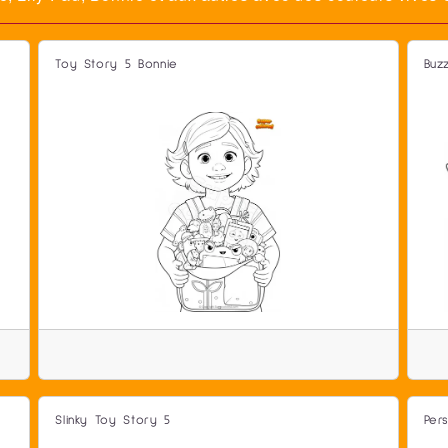
Toy Story 5 Bonnie
Buzz
Slinky Toy Story 5
Per