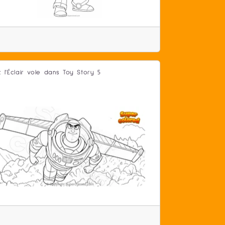
z l'Éclair vole dans Toy Story 5