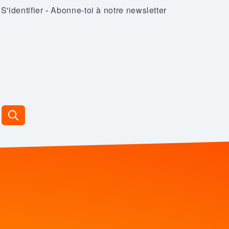
S'identifier
-
Abonne-toi à notre newsletter