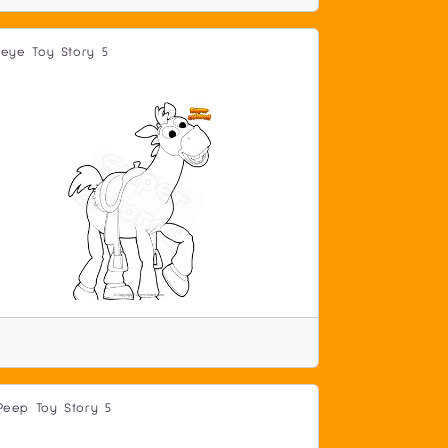
lseye Toy Story 5
Peep Toy Story 5