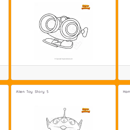
Alien Toy Story 5
Ham