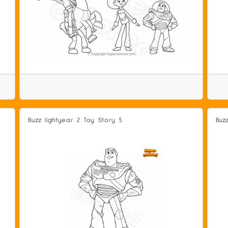
Buzz lightyear 2 Toy Story 5
Buz