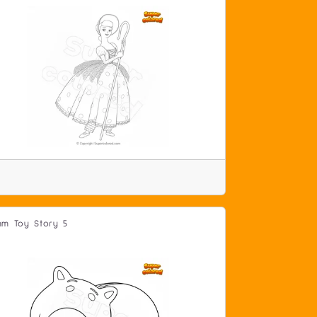
m Toy Story 5