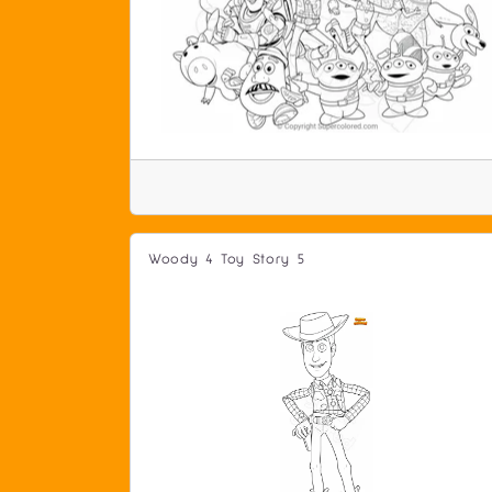
Woody 4 Toy Story 5