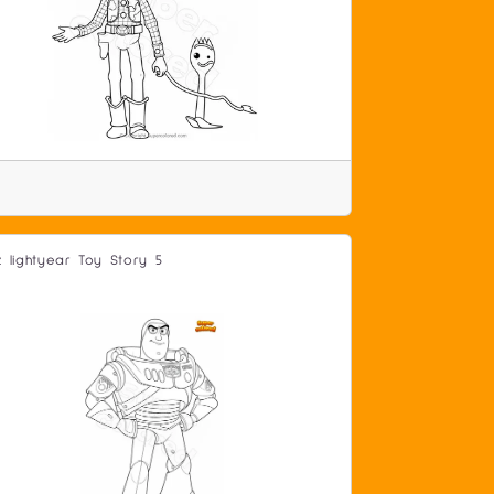
z lightyear Toy Story 5