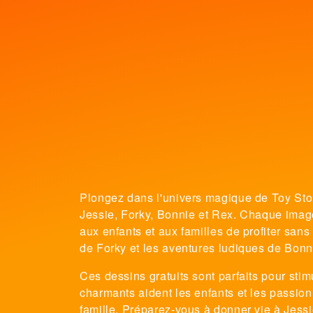
Plongez dans l'univers magique de Toy Sto
Jessie, Forky, Bonnie et Rex. Chaque image
aux enfants et aux familles de profiter san
de Forky et les aventures ludiques de Bonn
Ces dessins gratuits sont parfaits pour stim
charmants aident les enfants et les passionn
famille. Préparez-vous à donner vie à Jessi