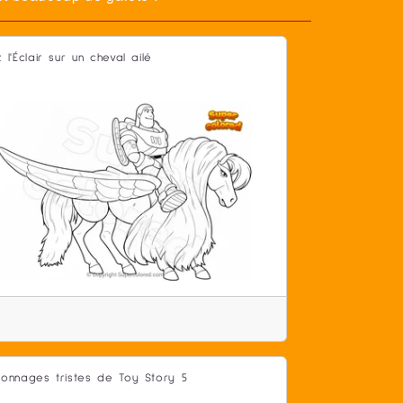
 l'Éclair sur un cheval ailé
sonnages tristes de Toy Story 5