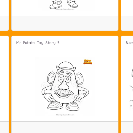
Mr Potato Toy Story 5
Buz