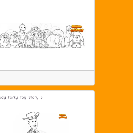
dy Forky Toy Story 5