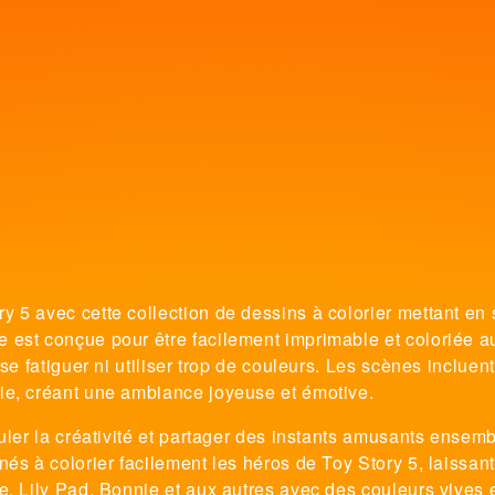
ry 5 avec cette collection de dessins à colorier mettant
 est conçue pour être facilement imprimable et coloriée a
s se fatiguer ni utiliser trop de couleurs. Les scènes inc
ie, créant une ambiance joyeuse et émotive.
uler la créativité et partager des instants amusants ensembl
és à colorier facilement les héros de Toy Story 5, laissant 
e, Lily Pad, Bonnie et aux autres avec des couleurs vives 