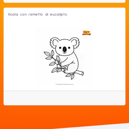
Koala con rametto di eucalipto