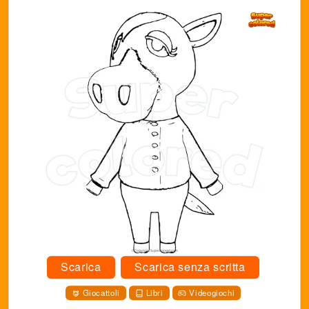
Scarica
Scarica senza scritta
Giocattoli
Libri
Videogiochi