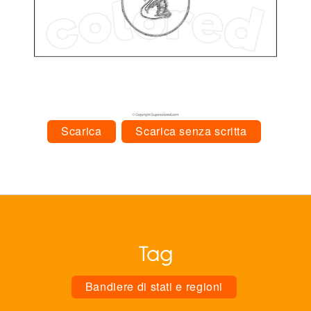
Scarica
Scarica senza scritta
Tag
Bandiere di stati e regioni