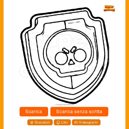
Scarica
Scarica senza scritta
Giocattoli
Libri
Videogiochi