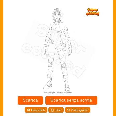
Scarica
Scarica senza scritta
Giocattoli
Libri
Videogiochi