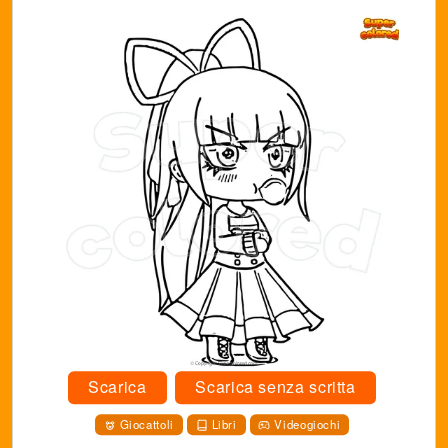
Scarica
Scarica senza scritta
Giocattoli
Libri
Videogiochi