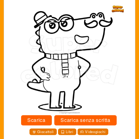
Scarica
Scarica senza scritta
Giocattoli
Libri
Videogiochi