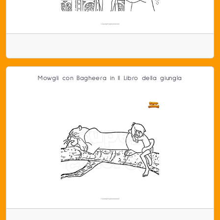
Mowgli con Bagheera in Il Libro della giungla