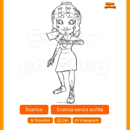
Scarica
Scarica senza scritta
Giocattoli
Libri
Videogiochi