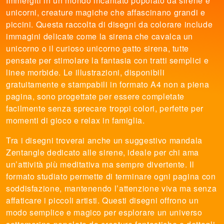
Immergiti in un mondo incantato popolato da sirene e
unicorni, creature magiche che affascinano grandi e
piccini. Questa raccolta di disegni da colorare include
immagini delicate come la sirena che cavalca un
unicorno o il curioso unicorno gatto sirena, tutte
pensate per stimolare la fantasia con tratti semplici e
linee morbide. Le illustrazioni, disponibili
gratuitamente e stampabili in formato A4 non a piena
pagina, sono progettate per essere completate
facilmente senza sprecare troppi colori, perfette per
momenti di gioco e relax in famiglia.
Tra i disegni troverai anche un suggestivo mandala
Zentangle dedicato alle sirene, ideale per chi ama
un’attività più meditativa ma sempre divertente. Il
formato studiato permette di terminare ogni pagina con
soddisfazione, mantenendo l’attenzione viva ma senza
affaticare i piccoli artisti. Questi disegni offrono un
modo semplice e magico per esplorare un universo