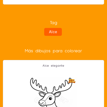
Tag
Alce
Más dibujos para colorear
Alce elegante