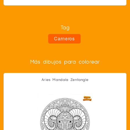
Tag
Carneros
Más dibujos para colorear
Aries Mandala Zentangle