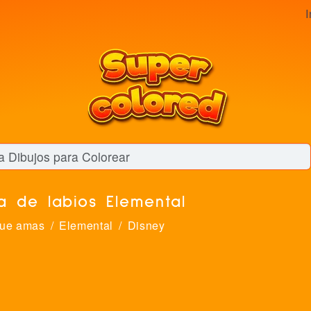
I
a de labios Elemental
que amas
Elemental
Disney