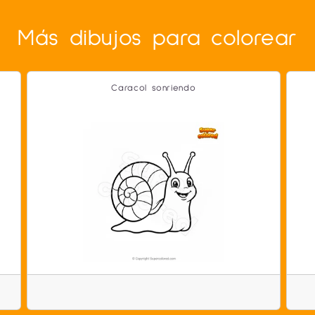
Más dibujos para colorear
Caracol sonriendo