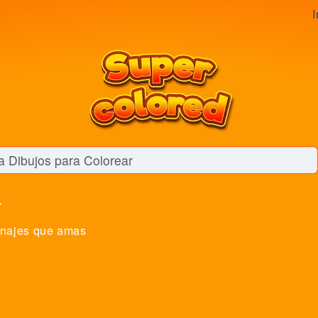
I
t
najes que amas