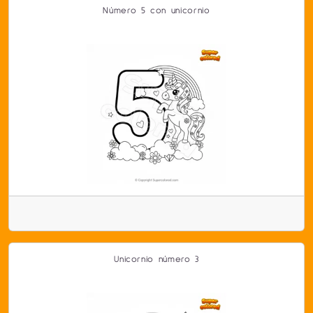
Número 5 con unicornio
Unicornio número 3