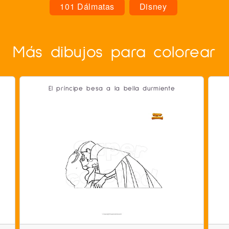
101 Dálmatas
Disney
Más dibujos para colorear
El príncipe besa a la bella durmiente