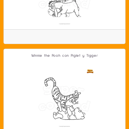
Winnie the Pooh con Piglet y Tigger