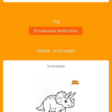
Tag
Dinosaures herbivores
Autres coloriages
Tricératops