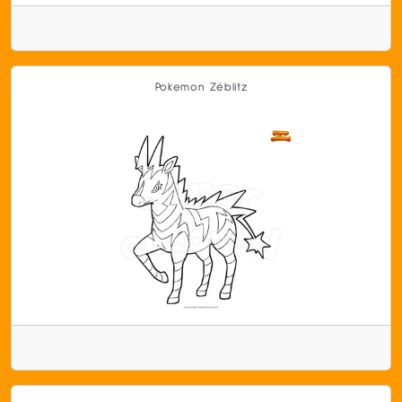
Pokemon Zéblitz