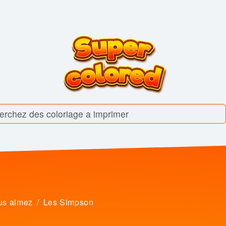
us aimez
Les Simpson