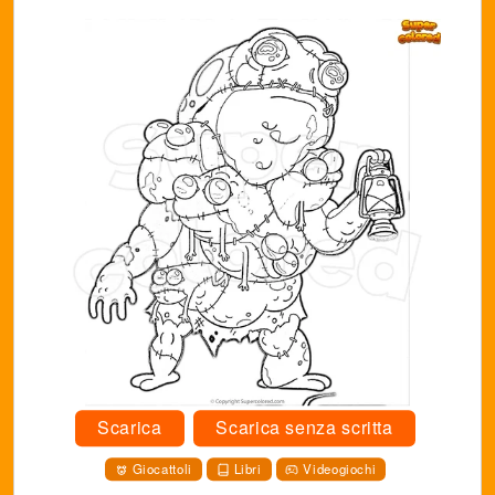
Scarica
Scarica senza scritta
Giocattoli
Libri
Videogiochi