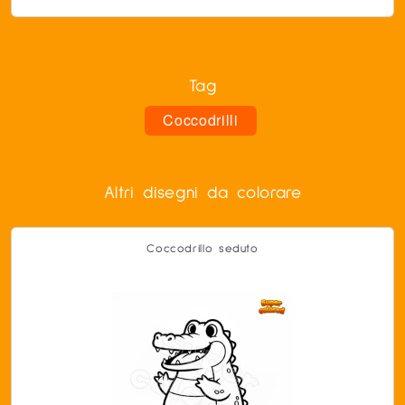
Tag
Coccodrilli
Altri disegni da colorare
Coccodrillo seduto