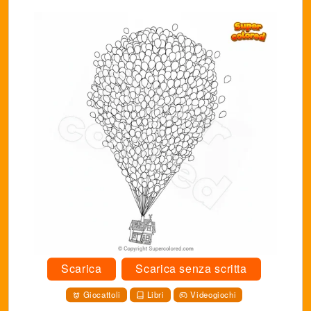
Scarica
Scarica senza scritta
Giocattoli
Libri
Videogiochi