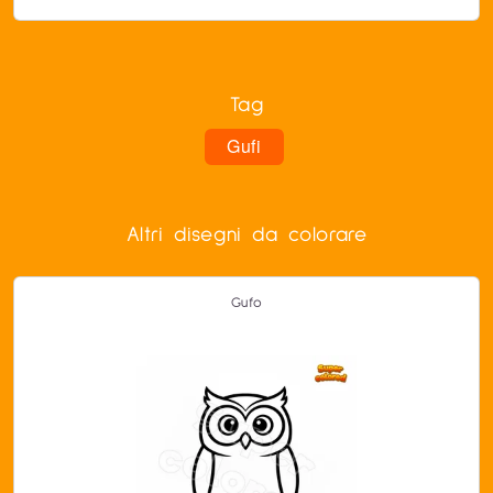
Tag
Gufi
Altri disegni da colorare
Gufo