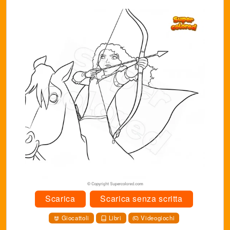
Scarica
Scarica senza scritta
Giocattoli
Libri
Videogiochi