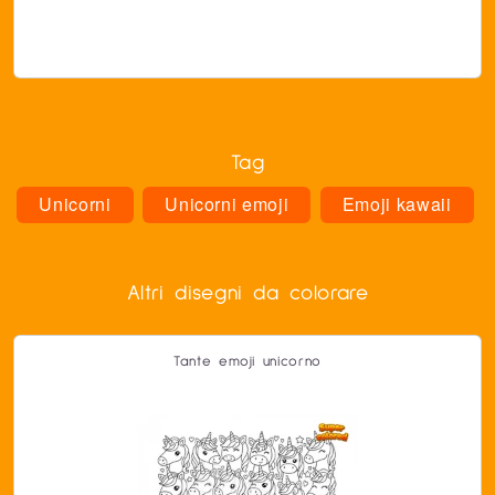
Tag
Unicorni
Unicorni emoji
Emoji kawaii
Altri disegni da colorare
Tante emoji unicorno