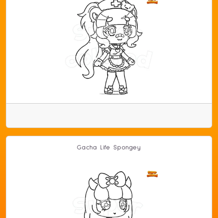
Gacha Life Spongey