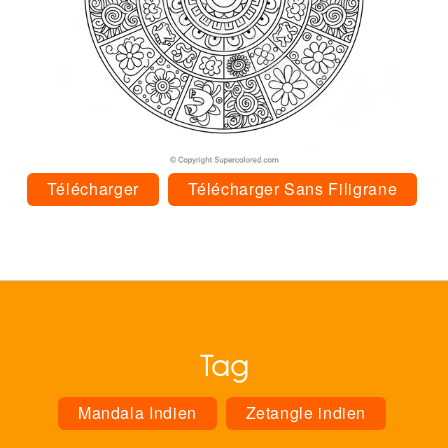
Télécharger
Télécharger Sans Filigrane
Tag
Mandala Indien
Zetangle indien